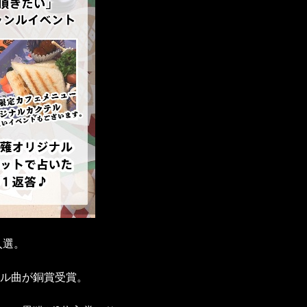
入選。
ナル曲が銅賞受賞。