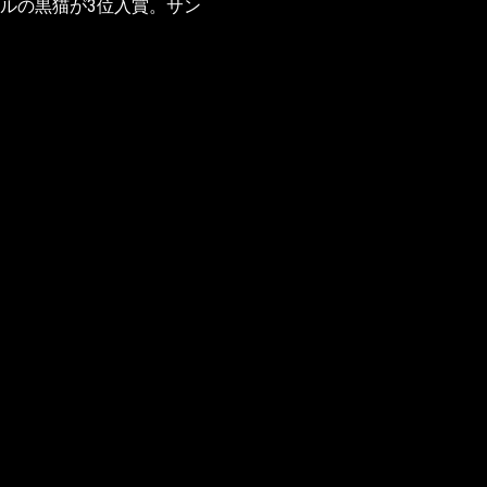
バベルの黒猫が3位入賞。サン
。