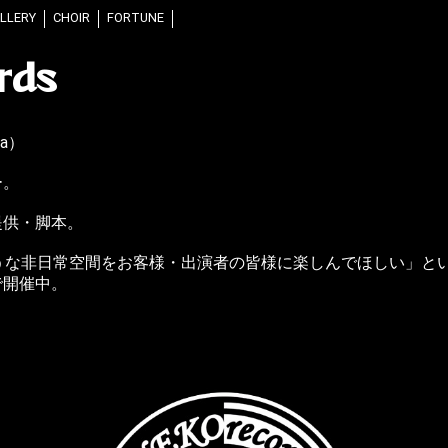
LLERY
CHOIR
FORTUNE
rds
na）
ー。
提供・脚本。
うな非日常空間をお客様・出演者の皆様に楽しんでほしい」と
で開催中。
。