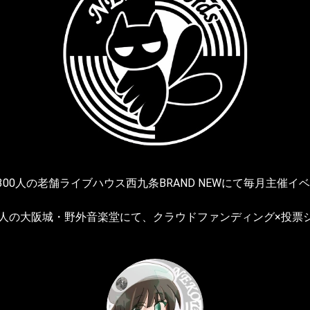
ャパ300人の老舗ライブハウス西九条BRAND NEWにて毎月主催
3000人の大阪城・野外音楽堂にて、クラウドファンディング×投